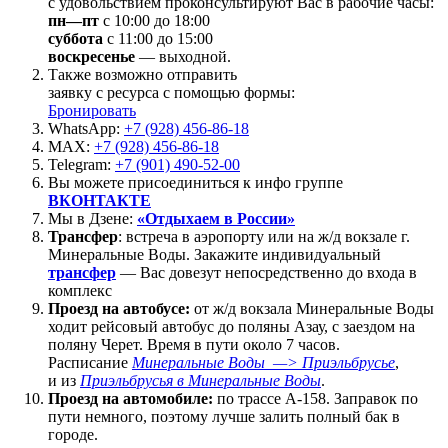
с удовольствием проконсультируют Вас в рабочие часы:
пн—пт
с 10:00 до 18:00
суббота
с 11:00 до 15:00
воскресенье
— выходной.
Также возможно отправить
заявку с ресурса с помощью формы:
Бронировать
WhatsApp:
+7 (928) 456-86-18
MAX:
+7 (928) 456-86-18
Telegram:
+7 (901) 490-52-00
Вы можете присоединиться к инфо группе
ВКОНТАКТЕ
Мы в Дзене:
«Отдыхаем в России»
Трансфер
: встреча в аэропорту или на ж/д вокзале г.
Минеральные Воды. Закажите индивидуальный
трансфер
— Вас довезут непосредственно до входа в
комплекс
Проезд на автобусе:
от ж/д вокзала Минеральные Воды
ходит рейсовый автобус до поляны Азау, с заездом на
поляну Черет. Время в пути около 7 часов.
Расписание
Минеральные Воды —> Приэльбрусье
,
и из
Приэльбрусья в Минеральные Воды
.
Проезд на автомобиле:
по трассе А-158. Заправок по
пути немного, поэтому лучше залить полный бак в
городе.